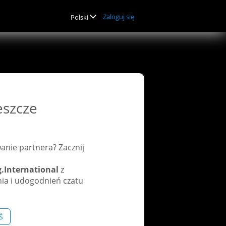
Zaloguj się
Polski
eszcze
nie partnera? Zacznij
International
z
a i udogodnień czatu
Ś