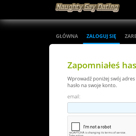
GŁÓWNA
ZALOGUJ SIĘ
ZARE
Zapomniałeś has
Wprowadź poniżej swój adres
hasło na swoje konto.
email: