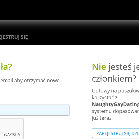
JESTRUJ SIĘ
ła?
Nie
jesteś j
członkiem?
 email aby otrzymać nowe
Gotowy na poszukiwa
korzystać z
NaughtyGayDating.
systemu dopasowani
już teraz!
ZAREJESTRUJ SIĘ DZI